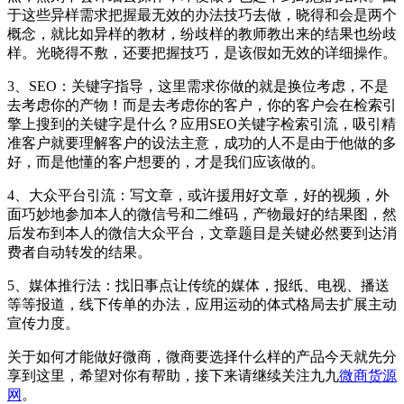
于这些异样需求把握最无效的办法技巧去做，晓得和会是两个
概念，就比如异样的教材，纷歧样的教师教出来的结果也纷歧
样。光晓得不敷，还要把握技巧，是该假如无效的详细操作。
3、SEO：关键字指导，这里需求你做的就是换位考虑，不是
去考虑你的产物！而是去考虑你的客户，你的客户会在检索引
擎上搜到的关键字是什么？应用SEO关键字检索引流，吸引精
准客户就要理解客户的设法主意，成功的人不是由于他做的多
好，而是他懂的客户想要的，才是我们应该做的。
4、大众平台引流：写文章，或许援用好文章，好的视频，外
面巧妙地参加本人的微信号和二维码，产物最好的结果图，然
后发布到本人的微信大众平台，文章题目是关键必然要到达消
费者自动转发的结果。
5、媒体推行法：找旧事点让传统的媒体，报纸、电视、播送
等等报道，线下传单的办法，应用运动的体式格局去扩展主动
宣传力度。
关于如何才能做好微商，微商要选择什么样的产品今天就先分
享到这里，希望对你有帮助，接下来请继续关注九九
微商货源
网
。