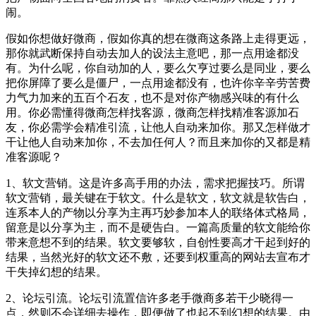
闹。
假如你想做好微商，假如你真的想在微商这条路上走得更远，
那你就武断保持自动去加人的设法主意吧，那一点用途都没
有。为什么呢，你自动加的人，要么欠亨过要么是同业，要么
把你屏障了要么是僵尸，一点用途都没有，也许你辛辛劳苦费
力气力加来的五百个石友，也不是对你产物感兴味的有什么
用。你必需懂得微商怎样找客源，微商怎样找精准客源加石
友，你必需学会精准引流，让他人自动来加你。那又怎样做才
干让他人自动来加你，不去加任何人？而且来加你的又都是精
准客源呢？
1、软文营销。这是许多高手用的办法，需求把握技巧。所谓
软文营销，最关键在于软文。什么是软文，软文就是软告白，
连系本人的产物以分享为主再巧妙参加本人的联络体式格局，
留意是以分享为主，而不是硬告白。一篇高质量的软文能给你
带来意想不到的结果。软文要够软，自创性要高才干起到好的
结果，当然光好的软文还不敷，还要到权重高的网站去宣布才
干失掉幻想的结果。
2、论坛引流。论坛引流置信许多老手微商多若干少晓得一
点，然则不会详细去操作，即便做了也起不到幻想的结果。由