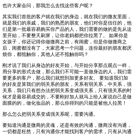
也许大家会问，那我怎么去找这些客户呢？
其实我们首批的客户就在我们的身边，就在我们的微友里面，
就是我们的亲戚，我们的熟悉的朋友，他们对你是信任的，他
们是第一批最容易购买你产品的人，我们需要的做的是先从这
里开始，不要整天刷屏，让你老妈都把你拉黑了。 如果你是
女孩子，你还记得你做微商之前，有闺蜜，但是你做微商之
后，闺蜜都没有了，大家思考一个问题，连你最好的朋友都厌
烦你，都抵触你，其他人还不抵触你吗？
刚才说了我们从身边的好友开始，与开始分享那点观点一样，
用分享的形式去做，那么我们不可能一直做身边的人，我们需
要更多的客户，那么我们就想到加更多好友。 要知道我们加
的好友是算我们的弱关系的朋友，关系有弱关系，中关系，强
关系，我们只有想办法把弱关系变成强关系，只有强关系的时
候才是最容易成交的，不要刚好加人就马上给人家说自己是做
面膜的的，做化妆品的，那么你得到的只能是被他人拉黑！
那么怎么把弱关系变成强关系呢，需要沟通。
要知道沟通是微商的灵魂，还是有效的沟通，微商没有沟通，
一切都是枉然，只有沟通你才能找到客户的需求，只有从沟通