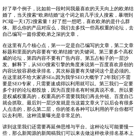
好了举个例子，比如前一段时间我最喜欢的天天向上的欧弟结
婚了，当天搜索“欧弟结婚”这个词之前几乎没人搜索，暴增到
PC端一天1万2搜索量！好了想一想吧，喜欢欧弟的是什么群
体。那么你的产品对应么，我们去多找一些高权重的论坛，去
自己编写一篇你爱欧弟之深的文章，
在这里有几个核心点，第一一定是自己编写的文章，第二文章
标题和里面的内容要有“欧弟结婚”的关键词。第三要多个高权
威的论坛，第四内容不要有广告内容。第五占帖子的一层沙
发。解释下，从SEO搜索引擎的角度来说第一百度喜欢原创的
内容比较容易收录排名，其次标题要有关键词这个是必须的。
在这里就不给大家讲SEo,因为我学SEO大概学了2年我们不需
要是SEO专家，只需要速成得以利用就可以。第三我们一定要
多个好的论坛都投放，因为百度排名有时候真说不准。所以要
是权威权重高的，权重高的不需要我我们再去外链。百度自己
就会抓取。最后刘一层沙发就是当这篇文章火了以后会有很多
人点击的，那么第二层，你的签名各种可以利用的平台你都可
以去利用。这种流量曝光是非常足的。
讲到这里我们还需要再延伸思维与平台。这种论坛可能要慢一
些，那么新闻源的新闻稿我们可以来去做这样收录排名基本上