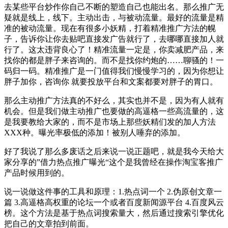
去某些平台炒作你自己不断的塑造自己也能出名。那么推广无
疑就是线上，线下。主动出击，与被动流量。最好的流量是精
准的被动流量。现在有很多小妖精，打着精准推广方法的幌
子，告诉你让你去贴吧直接发广告就行了，去哪哪直接加人就
行了。这太违背良心了！精准流量一定是，你卖减肥产品，来
找你的都是胖子来咨询的。而不是找你约炮的……聊骚的！一
码归一码。精准推广是一门值得我们慢慢学习的，因为你想让
胖子加你，咨询你 就要投放平台和文案都要对胖子的胃口。
那么主动推广方法真的不好么，其实也并不是，因为有人就有
机会。但是我们做主动推广也要做的高逼格一些高流量的，这
是我要教给大家的，而不是市场上那些妖精们发的加人方法
XXX种。曝光率极低的添加！被别人唾弃的添加。
好了我说了那么多废话之后来说一说正题吧，就是我今天给大
家分享的”借力热点推广曝光“这个是我曾经在操作淘宝客推广
产品时候用到的。
说一说做这件事的工具和原理：1.热点词一个 2.伪原创文章一
篇 3.高逼格高权重的论坛一个或者百度新闻源平台 4.百度风云
榜。这个方法是基于热点词搜索量大，然后通过搜索引擎优化
把自己的文章拍到前面。