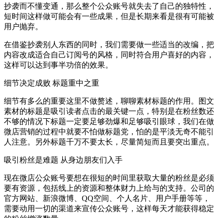
抄袭而不懂变通，那么整个公众账号就失去了自己的独特性，
短时间这样做可能会有一些成果，但是长期来看是很有可能被
用户抛弃。
在借鉴抄袭别人东西的同时，我们需要做一些适当的改编，把
内容改成适合自己订阅号的风格，同时符合用户喜好的内容，
这样可以达到事半功倍的效果。
细节决定成败 标题重中之重
细节有多么的重要这里不做赘述，聊聊素材标题的作用。图文
素材的标题是吸引读者点击的最关键一点，特别是在粉丝数还
不够的情况下标题一定要足够劲爆和足够吸引眼球，我们在做
微店营销的过程中就要不怕做标题党，怕的是平淡无奇不能引
人注意。另外标题千万不要太长，尽量简短而且要突出重点。
吸引粉丝是难题 从身边朋友们入手
现在微店公众账号要想在很短的时间里获取大量的粉丝是必须
要有资源，包括线上的资源和整体财力上给与的支持。公司的
官方网站、新浪微博、QQ空间、个人名片、用户手册等等，
需要动用一切的渠道来宣传公众账号，这样每天才能获得稳定