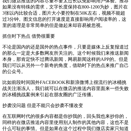
我们微店推送的内容尽量不要太过长以免影响用户体验。推荐
如果没有特殊的需求，文字长度保持在800-1200为妙，图片在
3张以内比较合适，图片大小要控制在50K左右，视频不能超
过3分钟。图文信息的打开速度是直接影响用户阅读率的，这
里的道理是非常简单的但是做起来却容易被忽视。
抓住时下热点 借势很重要
不论是国内的还是国外的热点事件，只要是媒体上反复报道过
的那么一定是大多数网友所关注的。这个时候我们来推送新闻
本身，那肯定快不过腾讯新闻，网易新闻这样的APP的。但是
我们可以从另外一个新奇的角度，借助时下的热点来推广自己
的公众号。
比如前段时间国外FACEBOOK和新浪微博上很流行的冰桶挑
战关注渐冻人，我们就可以在微店的推送内容里面来一些失败
的冰桶挑战案例来引起在朋友圈的广泛传播。
抄袭没问题 但是不能只会抄袭不懂改变
在互联网时代的很多内容都是你抄我的，回头我也来抄你的，
同样的在微店推送内容里使用别人制作的其他内容，这也不是
什么可耻的事情。但是如果在这个过程中我们微店卖家只知道